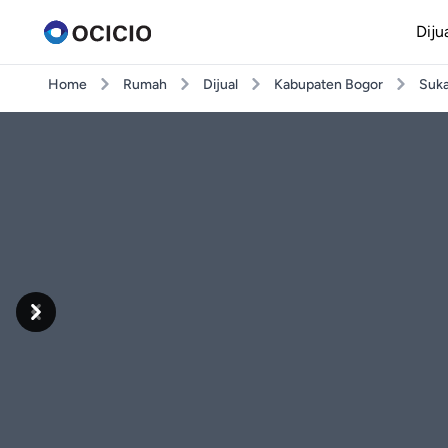
Diju
Home
Rumah
Dijual
Kabupaten Bogor
Suka
Previous
Next