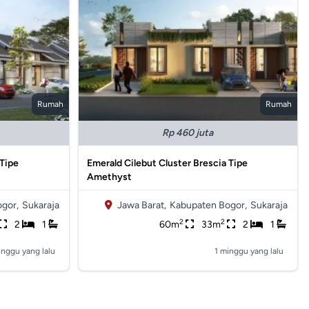
Rumah
Rumah
Rp 460 juta
 Tipe
Emerald Cilebut Cluster Brescia Tipe
Amethyst
gor,
Sukaraja
Jawa Barat,
Kabupaten Bogor,
Sukaraja
2
2
2
1
60m
33m
2
1
inggu yang lalu
1 minggu yang lalu