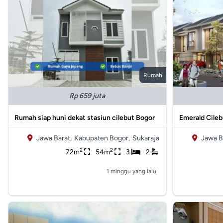
Rumah
Rp 659 juta
Rumah siap huni dekat stasiun cilebut Bogor
Emerald Cileb
Jawa Barat,
Kabupaten Bogor,
Sukaraja
Jawa B
2
2
72m
54m
3
2
1 minggu yang lalu