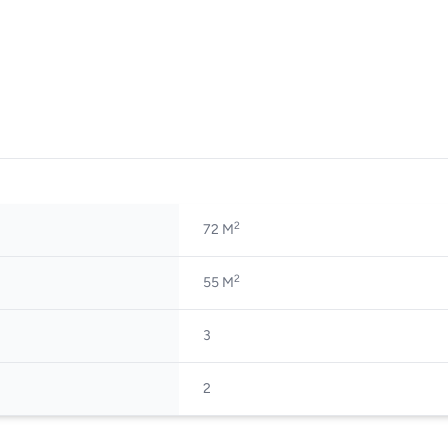
2
72 M
2
55 M
3
2