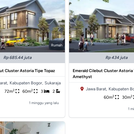
Rumah
Rp 685.44 juta
Rp 434 juta
ut Cluster Astoria Tipe Topaz
Emerald Cilebut Cluster Astoria
Amethyst
arat,
Kabupaten Bogor,
Sukaraja
Jawa Barat,
Kabupaten Bo
2
2
72m
60m
3
2
2
2
60m
30m
1 minggu yang lalu
1 m