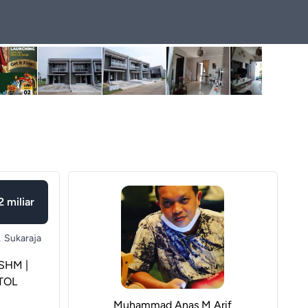
2 miliar
,
Sukaraja
SHM |
TOL
Muhammad Anas M Arif