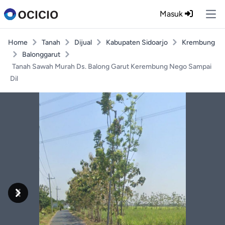
Masuk
Ope
Home
Tanah
Dijual
Kabupaten Sidoarjo
Krembung
Balonggarut
Tanah Sawah Murah Ds. Balong Garut Kerembung Nego Sampai
Dil
Previous
Next