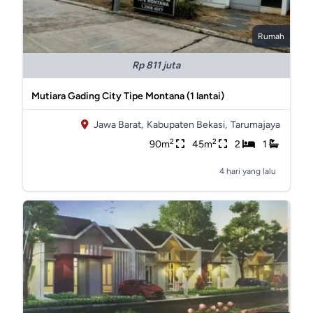
Rumah
Rp 811 juta
Mutiara Gading City Tipe Montana (1 lantai)
Jawa Barat,
Kabupaten Bekasi,
Tarumajaya
2
2
90m
45m
2
1
4 hari yang lalu