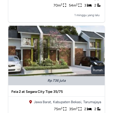
2
2
70m
54m
3
2
1 minggu yang lalu
Rumah
Rp 736 juta
Feia 2 at Segara City Tipe 35/75
Jawa Barat,
Kabupaten Bekasi,
Tarumajaya
2
2
75m
35m
2
2