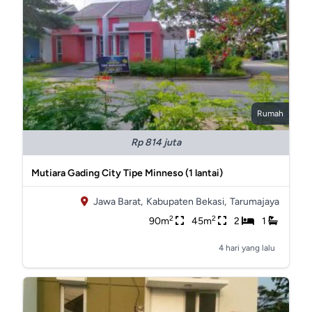
Rumah
Rp 814 juta
Mutiara Gading City Tipe Minneso (1 lantai)
Jawa Barat,
Kabupaten Bekasi,
Tarumajaya
2
2
90m
45m
2
1
4 hari yang lalu