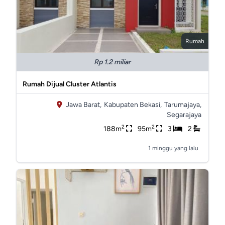
Rumah
Rp 1.2 miliar
Rumah Dijual Cluster Atlantis
Jawa Barat,
Kabupaten Bekasi,
Tarumajaya,
Segarajaya
2
2
188m
95m
3
2
1 minggu yang lalu