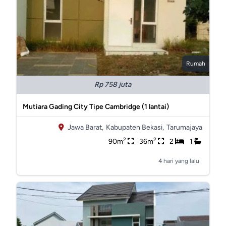
Rumah
Rp 758 juta
Mutiara Gading City Tipe Cambridge (1 lantai)
Jawa Barat,
Kabupaten Bekasi,
Tarumajaya
2
2
90m
36m
2
1
4 hari yang lalu