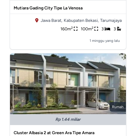
Mutiara Gading City Tipe La Venosa
Jawa Barat,
Kabupaten Bekasi,
Tarumajaya
2
2
160m
100m
3
3
1 minggu yang lalu
Rumah
Rp 1.44 miliar
Cluster Albasia 2 at Green Ara Tipe Amara