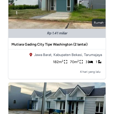
Rumah
Rp 1.41 miliar
Mutiara Gading City Tipe Washington (2 lantai)
Jawa Barat,
Kabupaten Bekasi,
Tarumajaya
2
2
182m
70m
3
1
4 hari yang lalu