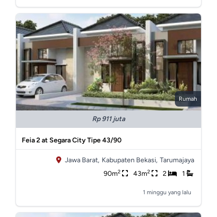
Rumah
Rp 911 juta
Feia 2 at Segara City Tipe 43/90
Jawa Barat,
Kabupaten Bekasi,
Tarumajaya
2
2
90m
43m
2
1
1 minggu yang lalu