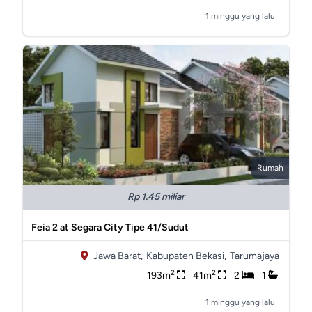
1 minggu yang lalu
Rumah
Rp 1.45 miliar
Feia 2 at Segara City Tipe 41/Sudut
Jawa Barat,
Kabupaten Bekasi,
Tarumajaya
2
2
193m
41m
2
1
1 minggu yang lalu