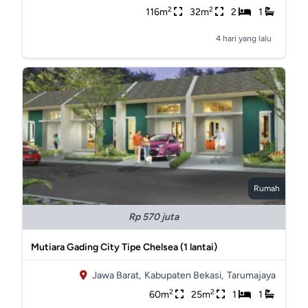
2
2
116m
32m
2
1
4 hari yang lalu
Rumah
Rp 570 juta
Mutiara Gading City Tipe Chelsea (1 lantai)
Jawa Barat,
Kabupaten Bekasi,
Tarumajaya
2
2
60m
25m
1
1