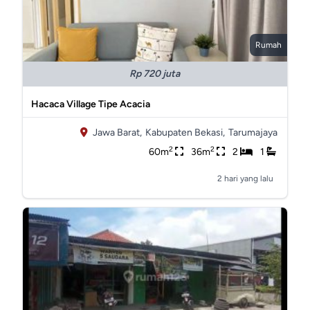
Rumah
Rp 720 juta
Hacaca Village Tipe Acacia
Jawa Barat,
Kabupaten Bekasi,
Tarumajaya
2
2
60m
36m
2
1
2 hari yang lalu