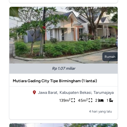
Rumah
Rp 1.07 miliar
Mutiara Gading City Tipe Birmingham (1 lantai)
Jawa Barat,
Kabupaten Bekasi,
Tarumajaya
2
2
139m
45m
2
1
4 hari yang lalu