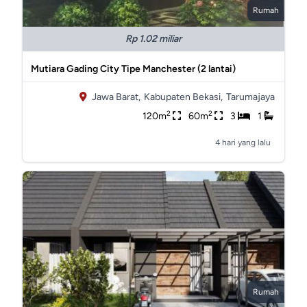
Rumah
Rp 1.02 miliar
Mutiara Gading City Tipe Manchester (2 lantai)
Jawa Barat,
Kabupaten Bekasi,
Tarumajaya
2
2
120m
60m
3
1
4 hari yang lalu
Rumah