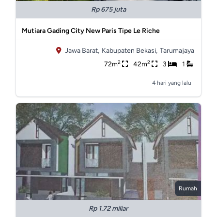
Rp 675 juta
Mutiara Gading City New Paris Tipe Le Riche
Jawa Barat,
Kabupaten Bekasi,
Tarumajaya
2
2
72m
42m
3
1
4 hari yang lalu
Rumah
Rp 1.72 miliar