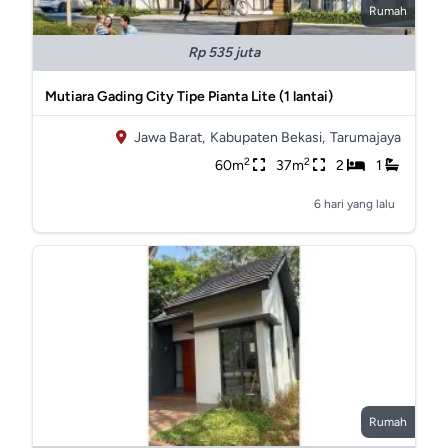
Rumah
Rp 535 juta
Mutiara Gading City Tipe Pianta Lite (1 lantai)
Jawa Barat,
Kabupaten Bekasi,
Tarumajaya
2
2
60m
37m
2
1
6 hari yang lalu
Rumah