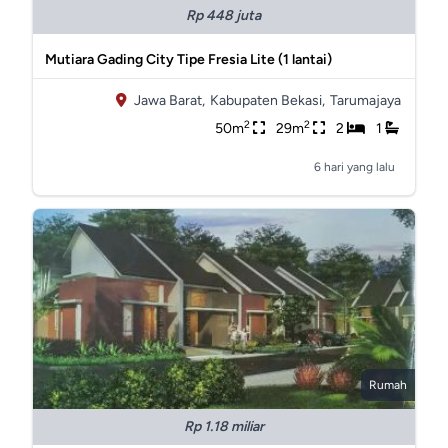
Rp 448 juta
Mutiara Gading City Tipe Fresia Lite (1 lantai)
Jawa Barat,
Kabupaten Bekasi,
Tarumajaya
2
2
50m
29m
2
1
6 hari yang lalu
Rumah
Rp 1.18 miliar