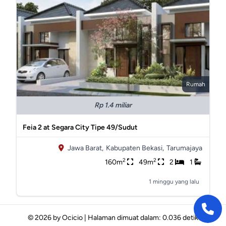
Rumah
Rp 1.4 miliar
Feia 2 at Segara City Tipe 49/Sudut
Jawa Barat,
Kabupaten Bekasi,
Tarumajaya
2
2
160m
49m
2
1
1 minggu yang lalu
© 2026 by
Ocicio
|
Halaman dimuat dalam: 0.036 detik