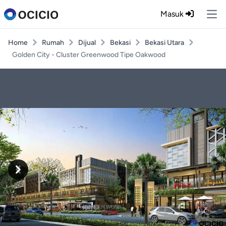
Masuk
Ope
Home
Rumah
Dijual
Bekasi
Bekasi Utara
Golden City - Cluster Greenwood Tipe Oakwood
Previous
Next