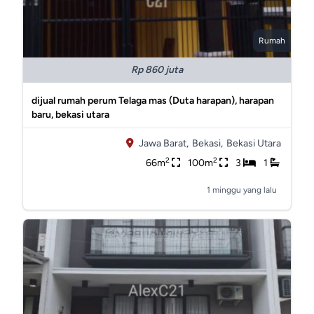
Rumah
Rp 860 juta
dijual rumah perum Telaga mas (Duta harapan), harapan
baru, bekasi utara
Jawa Barat,
Bekasi,
Bekasi Utara
2
2
66m
100m
3
1
1 minggu yang lalu