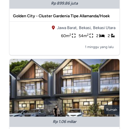
Rp 899.86 juta
Golden City - Cluster Gardenia Tipe Allamanda/Hoek
Jawa Barat,
Bekasi,
Bekasi Utara
2
2
60m
54m
2
2
1 minggu yang lalu
Rumah
Rp 1.06 miliar