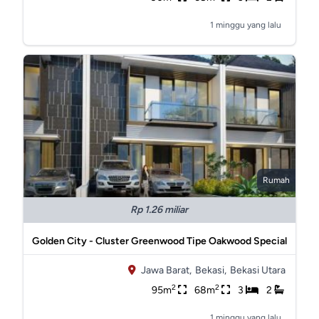
1 minggu yang lalu
Rumah
Rp 1.26 miliar
Golden City - Cluster Greenwood Tipe Oakwood Special
Jawa Barat,
Bekasi,
Bekasi Utara
2
2
95m
68m
3
2
1 minggu yang lalu