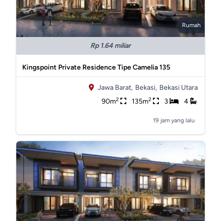
Rumah
Rp 1.64 miliar
Kingspoint Private Residence Tipe Camelia 135
Jawa Barat,
Bekasi,
Bekasi Utara
2
2
90m
135m
3
4
19 jam yang lalu