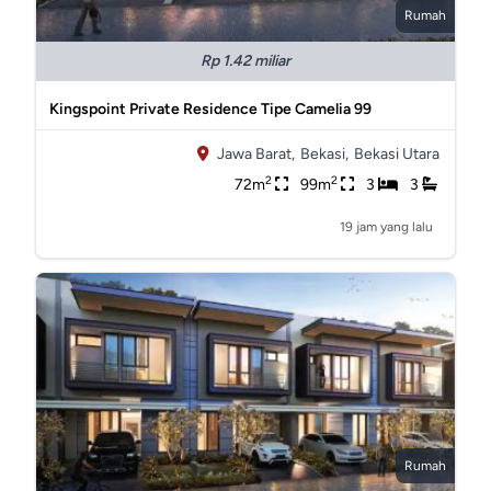
Rumah
Rp 1.42 miliar
Kingspoint Private Residence Tipe Camelia 99
Jawa Barat,
Bekasi,
Bekasi Utara
2
2
72m
99m
3
3
19 jam yang lalu
Rumah