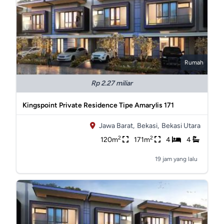
Rumah
Rp 2.27 miliar
Kingspoint Private Residence Tipe Amarylis 171
Jawa Barat,
Bekasi,
Bekasi Utara
2
2
120m
171m
4
4
19 jam yang lalu