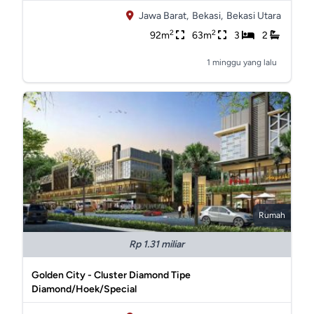
Jawa Barat,
Bekasi,
Bekasi Utara
2
2
92m
63m
3
2
1 minggu yang lalu
Rumah
Rp 1.31 miliar
Golden City - Cluster Diamond Tipe
Diamond/Hoek/Special