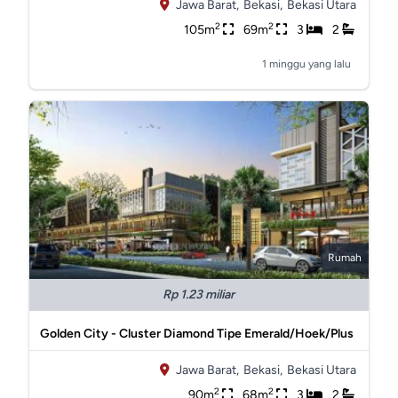
Jawa Barat,
Bekasi,
Bekasi Utara
2
2
105m
69m
3
2
1 minggu yang lalu
Rumah
Rp 1.23 miliar
Golden City - Cluster Diamond Tipe Emerald/Hoek/Plus
Jawa Barat,
Bekasi,
Bekasi Utara
2
2
90m
68m
3
2