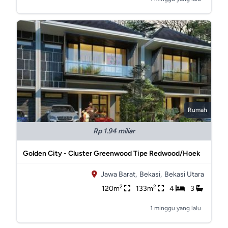
Rumah
Rp 1.94 miliar
Golden City - Cluster Greenwood Tipe Redwood/Hoek
Jawa Barat,
Bekasi,
Bekasi Utara
2
2
120m
133m
4
3
1 minggu yang lalu