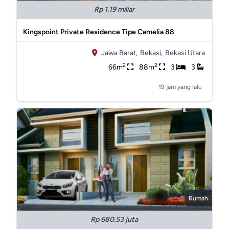
Rp 1.19 miliar
Kingspoint Private Residence Tipe Camelia 88
Jawa Barat,
Bekasi,
Bekasi Utara
2
2
66m
88m
3
3
19 jam yang lalu
Rumah
Rp 680.53 juta