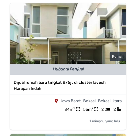
Rumah
Hubungi Penjual
Dijual rumah baru tingkat 975jt di cluster lavesh
Harapan Indah
Jawa Barat,
Bekasi,
Bekasi Utara
2
2
84m
56m
2
2
1 minggu yang lalu