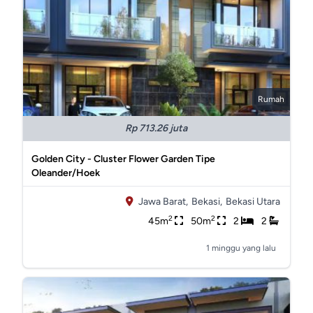
Rumah
Rp 713.26 juta
Golden City - Cluster Flower Garden Tipe
Oleander/Hoek
Jawa Barat,
Bekasi,
Bekasi Utara
2
2
45m
50m
2
2
1 minggu yang lalu