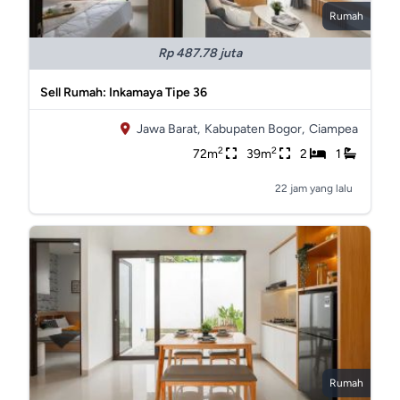
Rumah
Rp 487.78 juta
Sell Rumah: Inkamaya Tipe 36
Jawa Barat,
Kabupaten Bogor,
Ciampea
2
2
72m
39m
2
1
22 jam yang lalu
Rumah