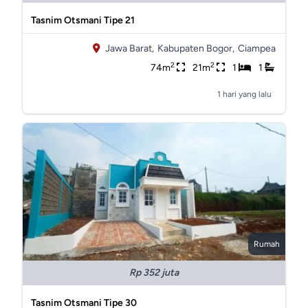
Tasnim Otsmani Tipe 21
Jawa Barat,
Kabupaten Bogor,
Ciampea
2
2
74m
21m
1
1
1 hari yang lalu
Rumah
Rp 352 juta
Tasnim Otsmani Tipe 30