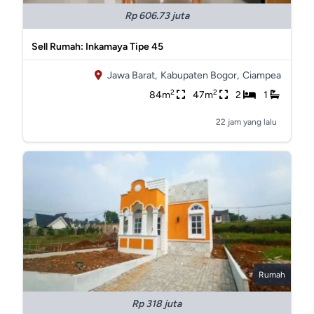
Rp 606.73 juta
Sell Rumah: Inkamaya Tipe 45
Jawa Barat,
Kabupaten Bogor,
Ciampea
2
2
84m
47m
2
1
22 jam yang lalu
Rumah
Rp 318 juta