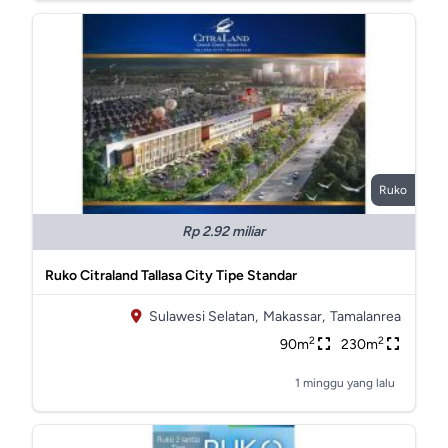
Ruko
Rp 2.92 miliar
Ruko Citraland Tallasa City Tipe Standar
Sulawesi Selatan,
Makassar,
Tamalanrea
2
2
90m
230m
1 minggu yang lalu