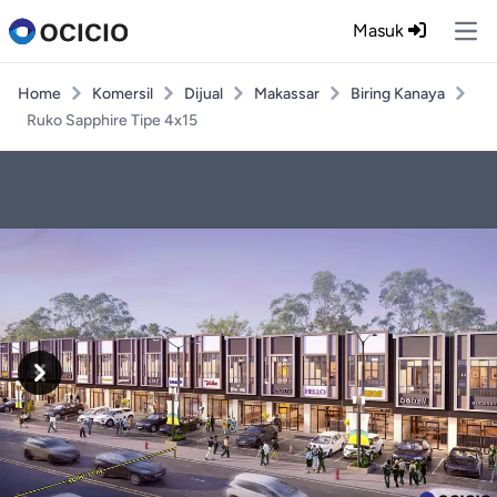
Masuk
Ope
Home
Komersil
Dijual
Makassar
Biring Kanaya
Ruko Sapphire Tipe 4x15
Previous
Next