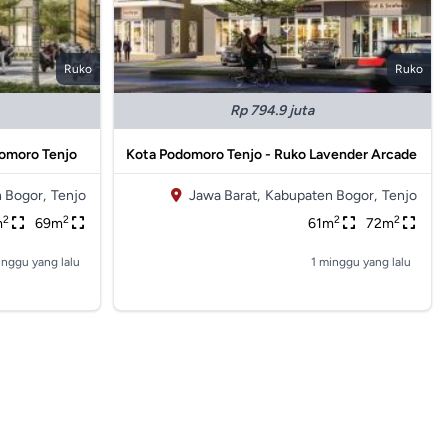
Ruko
Ruko
Rp 794.9 juta
omoro Tenjo
Kota Podomoro Tenjo - Ruko Lavender Arcade
 Bogor,
Tenjo
Jawa Barat,
Kabupaten Bogor,
Tenjo
2
2
2
2
m
69m
61m
72m
inggu yang lalu
1 minggu yang lalu