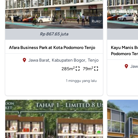
Ruko
Rp 867.65 juta
Afara Business Park at Kota Podomoro Tenjo
Kayu Manis B
Podomoro Te
Jawa Barat,
Kabupaten Bogor,
Tenjo
Jaw
2
2
285m
79m
1 minggu yang lalu