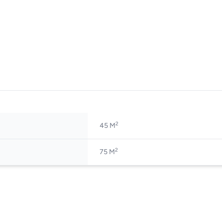
2
45 M
2
75 M