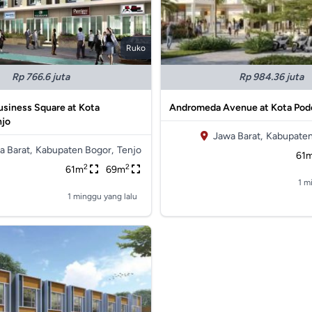
Ruko
Rp 766.6 juta
Rp 984.36 juta
usiness Square at Kota
Andromeda Avenue at Kota Pod
njo
Jawa Barat,
Kabupaten
a Barat,
Kabupaten Bogor,
Tenjo
61
2
2
61m
69m
1 m
1 minggu yang lalu