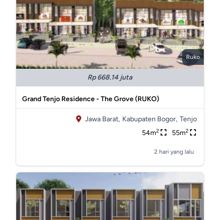
Ruko
Rp 668.14 juta
Grand Tenjo Residence - The Grove (RUKO)
Jawa Barat,
Kabupaten Bogor,
Tenjo
2
2
54m
55m
2 hari yang lalu