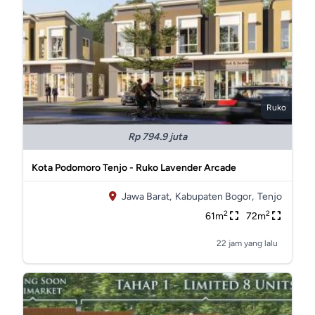
Ruko
Rp 794.9 juta
Kota Podomoro Tenjo - Ruko Lavender Arcade
Jawa Barat,
Kabupaten Bogor,
Tenjo
2
2
61m
72m
22 jam yang lalu