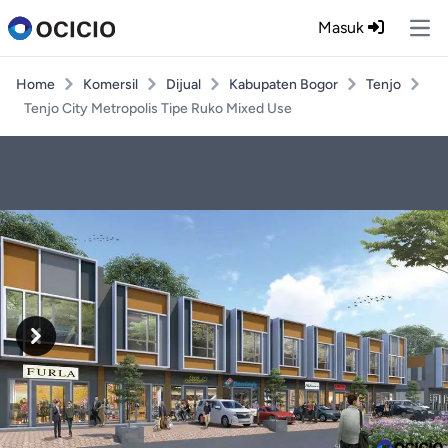
Masuk
Ope
Home
Komersil
Dijual
Kabupaten Bogor
Tenjo
Tenjo City Metropolis Tipe Ruko Mixed Use
Previous
Next