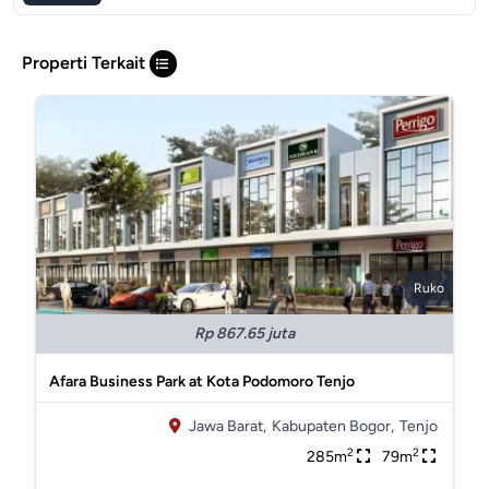
Properti Terkait
Ruko
Rp 867.65 juta
Afara Business Park at Kota Podomoro Tenjo
Jawa Barat,
Kabupaten Bogor,
Tenjo
2
2
285m
79m