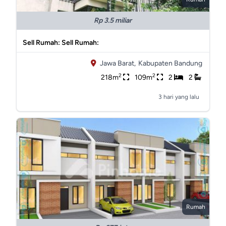
Rp 3.5 miliar
Sell Rumah: Sell Rumah:
Jawa Barat,
Kabupaten Bandung
2
2
218m
109m
2
2
3 hari yang lalu
Rumah