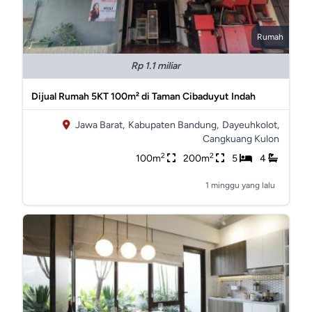
Rumah
Rp 1.1 miliar
Dijual Rumah 5KT 100m² di Taman Cibaduyut Indah
Jawa Barat,
Kabupaten Bandung,
Dayeuhkolot,
Cangkuang Kulon
2
2
100m
200m
5
4
1 minggu yang lalu