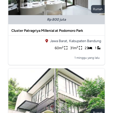
Rumah
Rp 800 juta
Cluster Patragriya Millenial at Podomoro Park
Jawa Barat,
Kabupaten Bandung
2
2
60m
31m
2
1
1 minggu yang lalu
Rumah