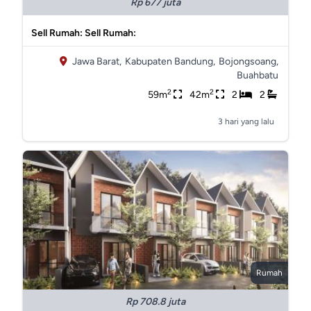
Rp 677 juta
Sell Rumah: Sell Rumah:
Jawa Barat,
Kabupaten Bandung,
Bojongsoang,
Buahbatu
2
2
59m
42m
2
2
3 hari yang lalu
Rumah
Rp 708.8 juta