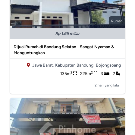
Rumah
Rp 1.65 miliar
Dijual Rumah di Bandung Selatan - Sangat Nyaman &
Menguntungkan
Jawa Barat,
Kabupaten Bandung,
Bojongsoang
2
2
135m
225m
3
2
2 hari yang lalu