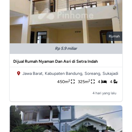
Rumah
Rp 5.9 miliar
Dijual Rumah Nyaman Dan Asri di Setra Indah
Jawa Barat,
Kabupaten Bandung,
Soreang,
Sukajadi
2
2
450m
325m
4
4
4 hari yang lalu