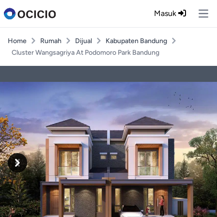
Masuk
Ope
Home
Rumah
Dijual
Kabupaten Bandung
Cluster Wangsagriya At Podomoro Park Bandung
Previous
Next