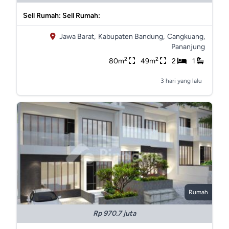
Sell Rumah: Sell Rumah:
Jawa Barat,
Kabupaten Bandung,
Cangkuang,
Pananjung
2
2
80m
49m
2
1
3 hari yang lalu
Rumah
Rp 970.7 juta