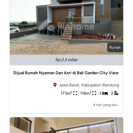
Rumah
Rp 2.3 miliar
Dijual Rumah Nyaman Dan Asri di Bali Garden City View
Jawa Barat,
Kabupaten Bandung
2
2
173m
116m
3
2
4 hari yang lalu