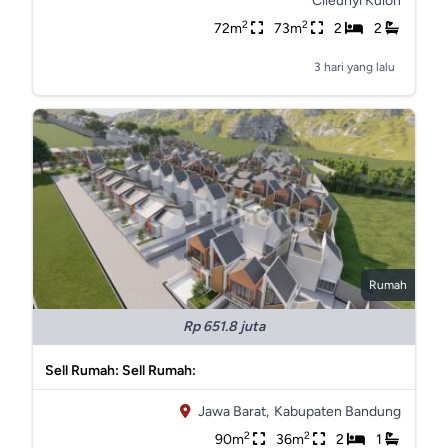
Cileunyi Kulon
2
2
72m
73m
2
2
3 hari yang lalu
Rumah
Rp 651.8 juta
Sell Rumah: Sell Rumah:
Jawa Barat,
Kabupaten Bandung
2
2
90m
36m
2
1