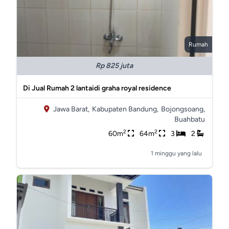
Rumah
Rp 825 juta
Di Jual Rumah 2 lantaidi graha royal residence
Jawa Barat,
Kabupaten Bandung,
Bojongsoang,
Buahbatu
2
2
60m
64m
3
2
1 minggu yang lalu