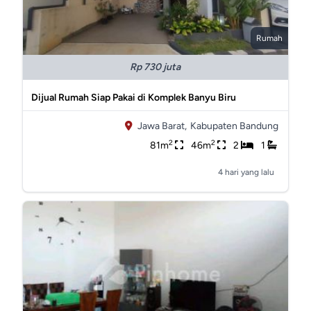
Rumah
Rp 730 juta
Dijual Rumah Siap Pakai di Komplek Banyu Biru
Jawa Barat,
Kabupaten Bandung
2
2
81m
46m
2
1
4 hari yang lalu