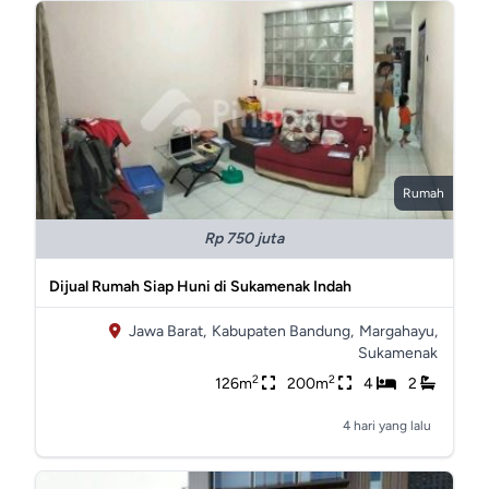
Rumah
Rp 750 juta
Dijual Rumah Siap Huni di Sukamenak Indah
Jawa Barat,
Kabupaten Bandung,
Margahayu,
Sukamenak
2
2
126m
200m
4
2
4 hari yang lalu