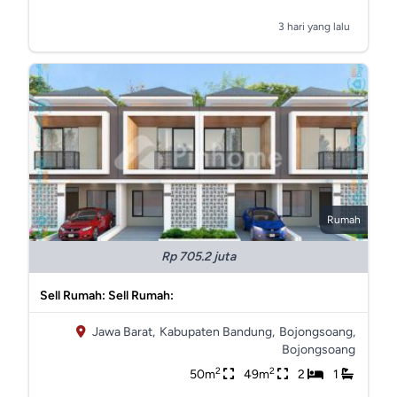
3 hari yang lalu
Rumah
Rp 705.2 juta
Sell Rumah: Sell Rumah:
Jawa Barat,
Kabupaten Bandung,
Bojongsoang,
Bojongsoang
2
2
50m
49m
2
1