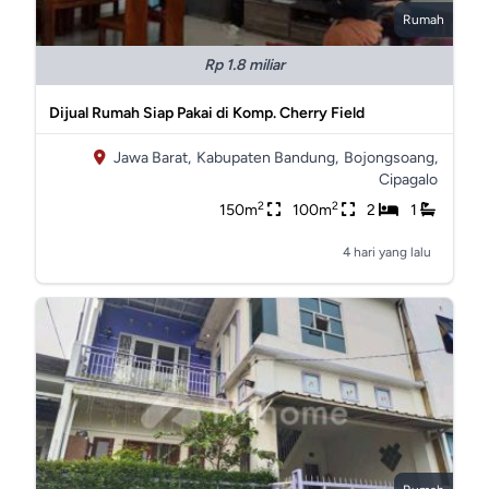
Rumah
Rp 1.8 miliar
Dijual Rumah Siap Pakai di Komp. Cherry Field
Jawa Barat,
Kabupaten Bandung,
Bojongsoang,
Cipagalo
2
2
150m
100m
2
1
4 hari yang lalu