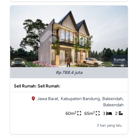
Rumah
Rp 788.4 juta
Sell Rumah: Sell Rumah:
Jawa Barat,
Kabupaten Bandung,
Baleendah,
Baleendah
2
2
60m
65m
3
2
3 hari yang lalu