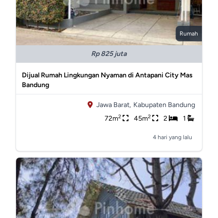
Rumah
Rp 825 juta
Dijual Rumah Lingkungan Nyaman di Antapani City Mas
Bandung
Jawa Barat,
Kabupaten Bandung
2
2
72m
45m
2
1
4 hari yang lalu