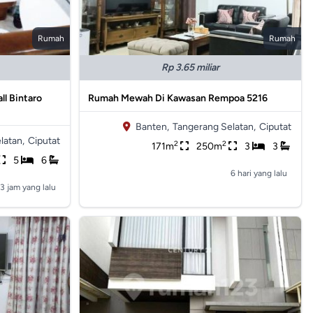
Rumah
Rumah
Rp 3.65 miliar
ll Bintaro
Rumah Mewah Di Kawasan Rempoa 5216
Banten,
Tangerang Selatan,
Ciputat
latan,
Ciputat
2
2
171m
250m
3
3
5
6
6 hari yang lalu
3 jam yang lalu