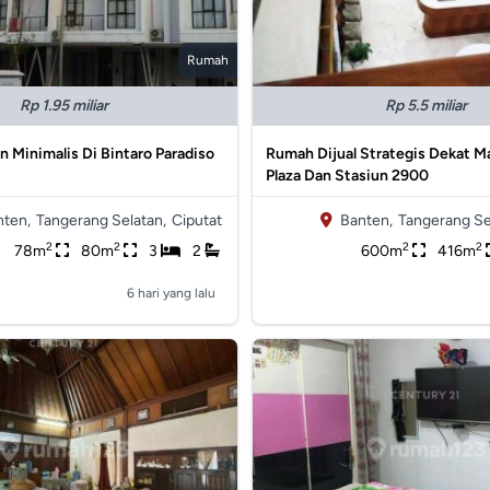
Rumah
Rp 1.95 miliar
Rp 5.5 miliar
Minimalis Di Bintaro Paradiso
Rumah Dijual Strategis Dekat Ma
Plaza Dan Stasiun 2900
nten,
Tangerang Selatan,
Ciputat
Banten,
Tangerang Se
2
2
2
2
78m
80m
3
2
600m
416m
6 hari yang lalu