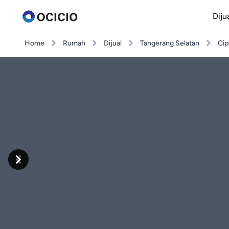
Diju
Home
Rumah
Dijual
Tangerang Selatan
Cip
Previous
Next