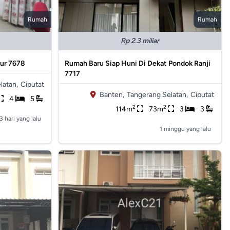
Rumah
Rumah
Rp 2.3 miliar
mur 7678
Rumah Baru Siap Huni Di Dekat Pondok Ranji
7717
latan,
Ciputat
Banten,
Tangerang Selatan,
Ciputat
4
5
2
2
114m
73m
3
3
3 hari yang lalu
1 minggu yang lalu