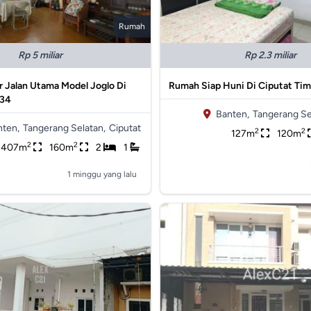
Rumah
Rp 5 miliar
Rp 2.3 miliar
 Jalan Utama Model Joglo Di
Rumah Siap Huni Di Ciputat Ti
234
Banten,
Tangerang Se
nten,
Tangerang Selatan,
Ciputat
2
2
127m
120m
2
2
407m
160m
2
1
1 minggu yang lalu