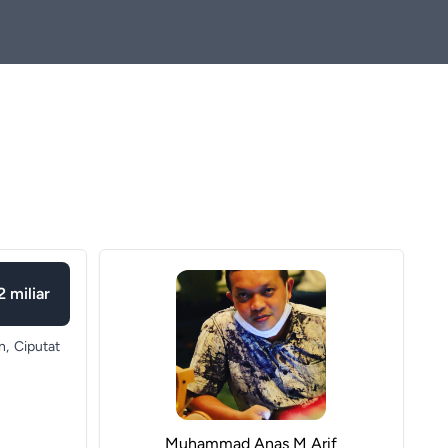
2 miliar
n,
Ciputat
Muhammad Anas M Arif