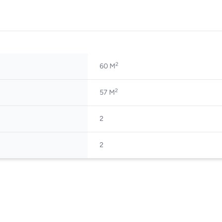
2
60 M
2
57 M
2
2