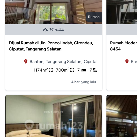
Rumah
Rp 14 miliar
Dijual Rumah di Jln. Poncol Indah, Cirendeu,
Rumah Modern 
Ciputat, Tangerang Selatan
8454
Banten,
Tangerang Selatan,
Ciputat
Ba
2
2
1174m
700m
7
7
4 hari yang lalu