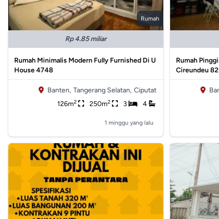
Rumah
Rp 4.85 miliar
Rumah Minimalis Modern Fully Furnished Di U
Rumah Pinggir
House 4748
Cireundeu 8
Banten,
Tangerang Selatan,
Ciputat
Ba
2
2
126m
250m
3
4
1 minggu yang lalu