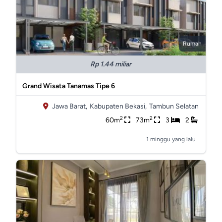
Rumah
Rp 1.44 miliar
Grand Wisata Tanamas Tipe 6
Jawa Barat,
Kabupaten Bekasi,
Tambun Selatan
2
2
60m
73m
3
2
1 minggu yang lalu