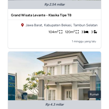
Rp 2.54 miliar
Grand Wisata Levante - Klasika Tipe T8
Jawa Barat,
Kabupaten Bekasi,
Tambun Selatan
2
2
104m
120m
3
3
1 minggu yang lalu
Rumah
Rp 4.3 miliar