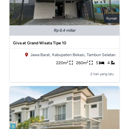
Rumah
Rp 6.4 miliar
Giva at Grand Wisata Tipe 10
Jawa Barat,
Kabupaten Bekasi,
Tambun Selatan
2
2
220m
260m
5
4
2 hari yang lalu