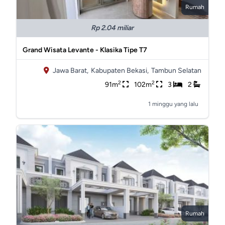
Rumah
Rp 2.04 miliar
Grand Wisata Levante - Klasika Tipe T7
Jawa Barat,
Kabupaten Bekasi,
Tambun Selatan
2
2
91m
102m
3
2
1 minggu yang lalu
Rumah