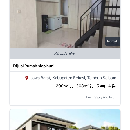
Rumah
Rp 3.3 miliar
Dijual Rumah siap huni
Jawa Barat,
Kabupaten Bekasi,
Tambun Selatan
2
2
200m
308m
5
4
1 minggu yang lalu