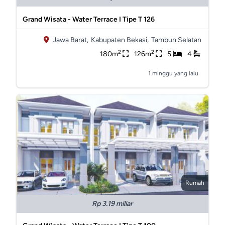
Grand Wisata - Water Terrace I Tipe T 126
Jawa Barat,
Kabupaten Bekasi,
Tambun Selatan
2
2
180m
126m
5
4
1 minggu yang lalu
Rumah
Rp 3.19 miliar