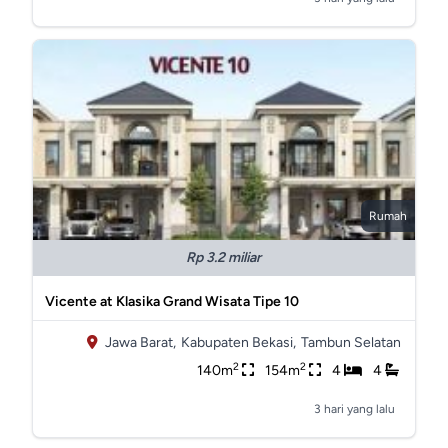
Rumah
Rp 3.2 miliar
Vicente at Klasika Grand Wisata Tipe 10
Jawa Barat,
Kabupaten Bekasi,
Tambun Selatan
2
2
140m
154m
4
4
3 hari yang lalu