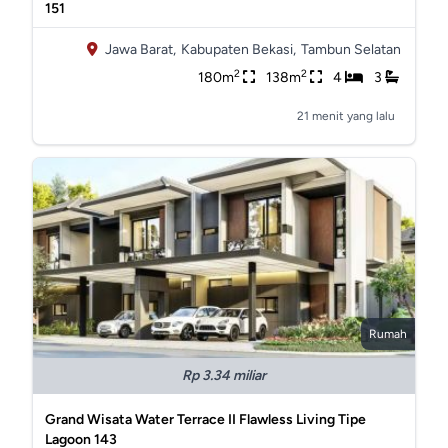
151
Jawa Barat,
Kabupaten Bekasi,
Tambun Selatan
2
2
180m
138m
4
3
21 menit yang lalu
Rumah
Rp 3.34 miliar
Grand Wisata Water Terrace II Flawless Living Tipe
Lagoon 143