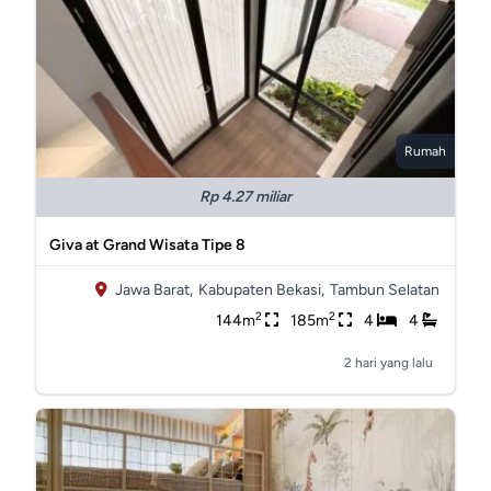
Rumah
Rp 4.27 miliar
Giva at Grand Wisata Tipe 8
Jawa Barat,
Kabupaten Bekasi,
Tambun Selatan
2
2
144m
185m
4
4
2 hari yang lalu