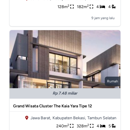
2
2
128m
182m
4
4
9 jam yang lalu
Rumah
Rp 7.48 miliar
Grand Wisata Cluster The Kaia Yara Tipe 12
Jawa Barat,
Kabupaten Bekasi,
Tambun Selatan
2
2
240m
328m
4
5