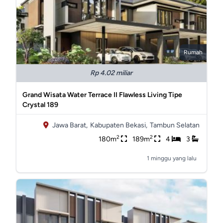
Rumah
Rp 4.02 miliar
Grand Wisata Water Terrace II Flawless Living Tipe
Crystal 189
Jawa Barat,
Kabupaten Bekasi,
Tambun Selatan
2
2
180m
189m
4
3
1 minggu yang lalu