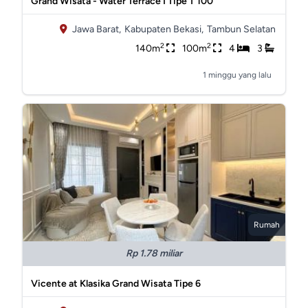
Grand Wisata - Water Terrace I Tipe T 100
Jawa Barat,
Kabupaten Bekasi,
Tambun Selatan
2
2
140m
100m
4
3
1 minggu yang lalu
Rumah
Rp 1.78 miliar
Vicente at Klasika Grand Wisata Tipe 6