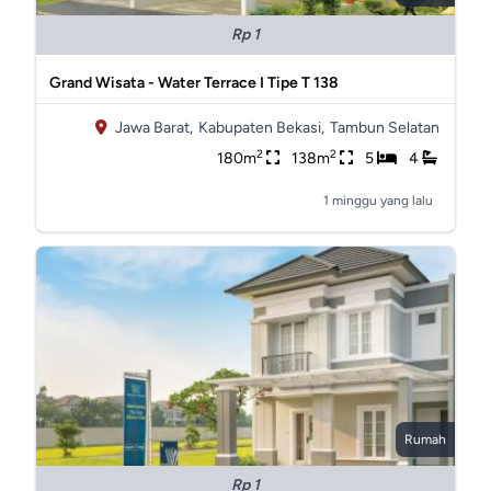
Rp 1
Grand Wisata - Water Terrace I Tipe T 138
Jawa Barat,
Kabupaten Bekasi,
Tambun Selatan
2
2
180m
138m
5
4
1 minggu yang lalu
Rumah
Rp 1