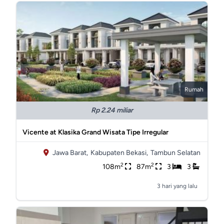
Rumah
Rp 2.24 miliar
Vicente at Klasika Grand Wisata Tipe Irregular
Jawa Barat,
Kabupaten Bekasi,
Tambun Selatan
2
2
108m
87m
3
3
3 hari yang lalu