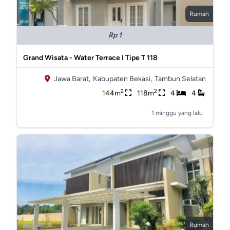
Rumah
Rp 1
Grand Wisata - Water Terrace I Tipe T 118
Jawa Barat,
Kabupaten Bekasi,
Tambun Selatan
2
2
144m
118m
4
4
1 minggu yang lalu
Rumah