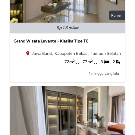
Rumah
Rp 1.6 miliar
Grand Wisata Levante - Klasika Tipe T6
Jawa Barat,
Kabupaten Bekasi,
Tambun Selatan
2
2
72m
77m
3
2
1 minggu yang lalu