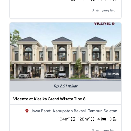
3 hari yang lalu
Rumah
Rp 2.51 miliar
Vicente at Klasika Grand Wisata Tipe 8
Jawa Barat,
Kabupaten Bekasi,
Tambun Selatan
2
2
104m
128m
4
3
3 hari yang lalu