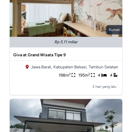
Rumah
Rp 5.11 miliar
Giva at Grand Wisata Tipe 9
Jawa Barat,
Kabupaten Bekasi,
Tambun Selatan
2
2
198m
195m
4
4
2 hari yang lalu