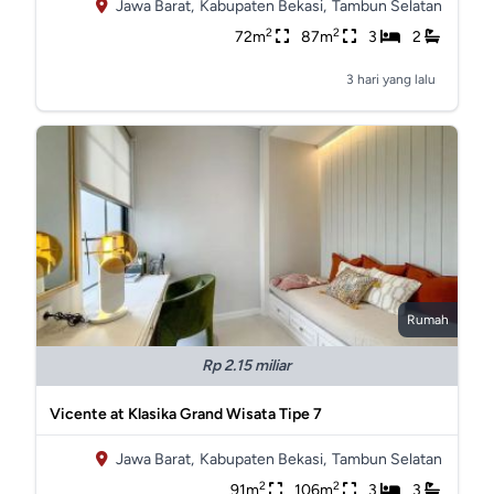
Jawa Barat,
Kabupaten Bekasi,
Tambun Selatan
2
2
72m
87m
3
2
3 hari yang lalu
Rumah
Rp 2.15 miliar
Vicente at Klasika Grand Wisata Tipe 7
Jawa Barat,
Kabupaten Bekasi,
Tambun Selatan
2
2
91m
106m
3
3