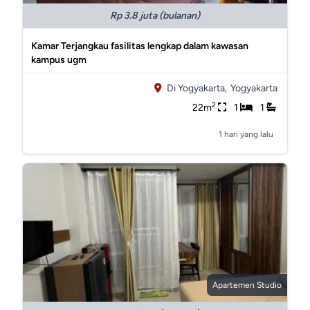
Rp 3.8 juta (bulanan)
Kamar Terjangkau fasilitas lengkap dalam kawasan
kampus ugm
Di Yogyakarta,
Yogyakarta
2
22m
1
1
1 hari yang lalu
Apartemen Studio