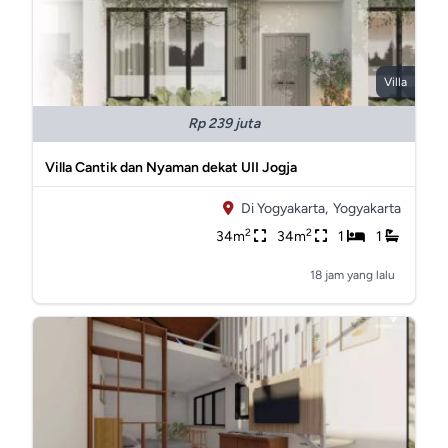
Villa
Rp 239 juta
Villa Cantik dan Nyaman dekat UII Jogja
Di Yogyakarta,
Yogyakarta
2
2
34m
34m
1
1
18 jam yang lalu