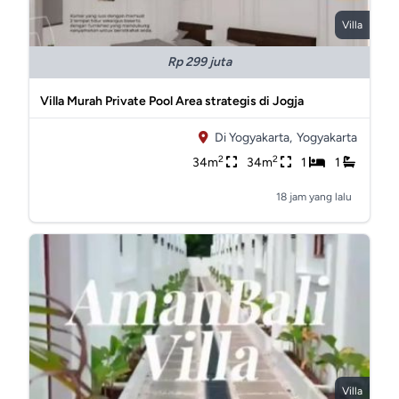
Villa
Rp 299 juta
Villa Murah Private Pool Area strategis di Jogja
Di Yogyakarta,
Yogyakarta
2
2
34m
34m
1
1
18 jam yang lalu
Villa