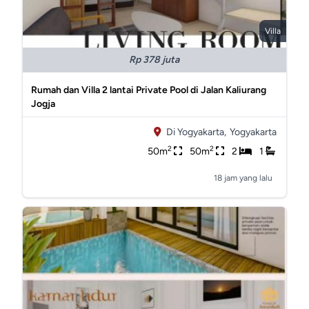
Villa
Rp 378 juta
Rumah dan Villa 2 lantai Private Pool di Jalan Kaliurang
Jogja
Di Yogyakarta,
Yogyakarta
2
2
50m
50m
2
1
18 jam yang lalu