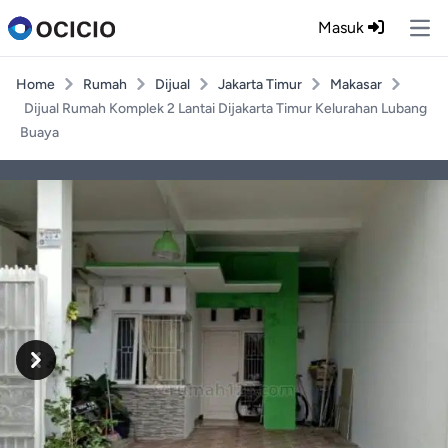
Masuk
Ope
Home
Rumah
Dijual
Jakarta Timur
Makasar
Dijual Rumah Komplek 2 Lantai Dijakarta Timur Kelurahan Lubang
Buaya
Previous
Next