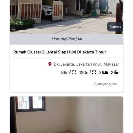
Rumah
Hubungi Penjual
Rumah Cluster 2 Lantai Siap Huni Dijakarta Timur
Dki Jakarta,
Jakarta Timur,
Makasar
2
2
86m
120m
3
2
7 jam yang lalu