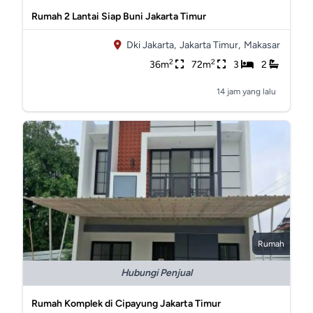
Rumah 2 Lantai Siap Buni Jakarta Timur
Dki Jakarta,
Jakarta Timur,
Makasar
2
2
36m
72m
3
2
14 jam yang lalu
Rumah
Hubungi Penjual
Rumah Komplek di Cipayung Jakarta Timur