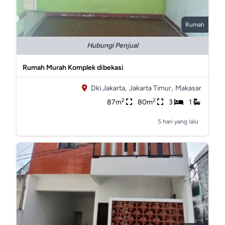
Rumah
Hubungi Penjual
Rumah Murah Komplek dibekasi
Dki Jakarta,
Jakarta Timur,
Makasar
2
2
87m
80m
3
1
5 hari yang lalu