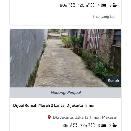
2
2
90m
120m
4
3
1 hari yang lalu
Rumah
Hubungi Penjual
Dijual Rumah Murah 2 Lantai Dijakarta Timur
Dki Jakarta,
Jakarta Timur,
Makasar
2
2
36m
72m
3
2