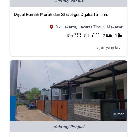
Hubungi Penjual
Dijual Rumah Murah dan Strategis Dijakarta Timur
Dki Jakarta,
Jakarta Timur,
Makasar
2
2
45m
54m
2
1
8 jam yang lalu
Rumah
Hubungi Penjual