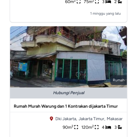
2
2
60m
75m
3
2
1 minggu yang lalu
Rumah
Hubungi Penjual
Rumah Murah Warung dan 1 Kontrakan dijakarta Timur
Dki Jakarta,
Jakarta Timur,
Makasar
2
2
90m
120m
4
3