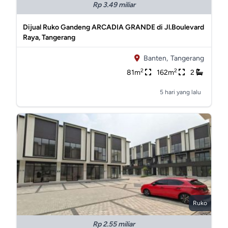
Rp 3.49 miliar
Dijual Ruko Gandeng ARCADIA GRANDE di Jl.Boulevard
Raya, Tangerang
Banten,
Tangerang
2
2
81m
162m
2
5 hari yang lalu
Ruko
Rp 2.55 miliar