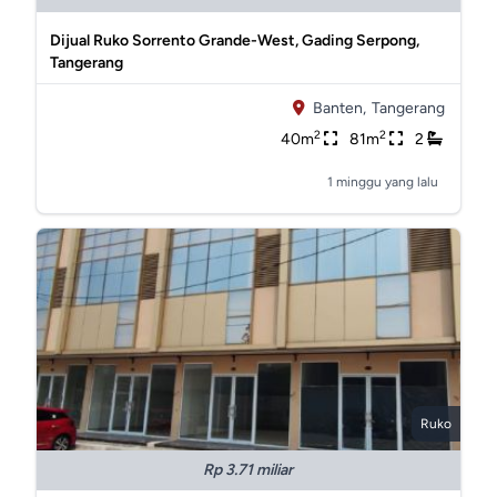
Dijual Ruko Sorrento Grande-West, Gading Serpong,
Tangerang
Banten,
Tangerang
2
2
40m
81m
2
1 minggu yang lalu
Ruko
Rp 3.71 miliar