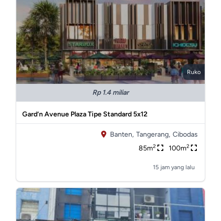
Ruko
Rp 1.4 miliar
Gard’n Avenue Plaza Tipe Standard 5x12
Banten,
Tangerang,
Cibodas
2
2
85m
100m
15 jam yang lalu