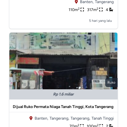
Banten,
Tangerang
2
2
110m
317m
4
5 hari yang lalu
Ruko
Rp 1.6 miliar
Dijual Ruko Permata Niaga Tanah Tinggi, Kota Tangerang
Banten,
Tangerang,
Tangerang,
Tanah Tinggi
2
2
70m
100m
2