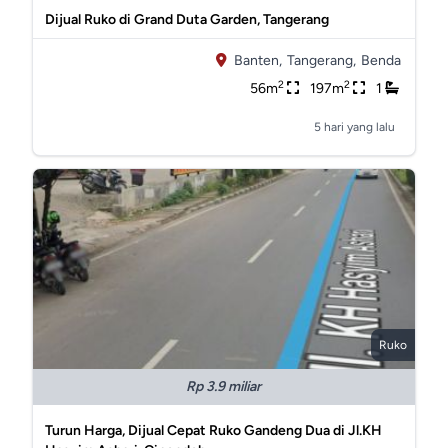
Dijual Ruko di Grand Duta Garden, Tangerang
Banten,
Tangerang,
Benda
2
2
56m
197m
1
5 hari yang lalu
Ruko
Rp 3.9 miliar
Turun Harga, Dijual Cepat Ruko Gandeng Dua di Jl.KH