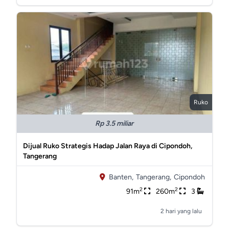
Ruko
Rp 3.5 miliar
Dijual Ruko Strategis Hadap Jalan Raya di Cipondoh,
Tangerang
Banten,
Tangerang,
Cipondoh
2
2
91m
260m
3
2 hari yang lalu