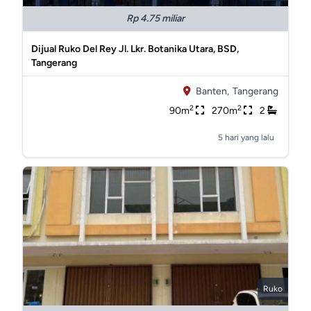
Rp 4.75 miliar
Dijual Ruko Del Rey Jl. Lkr. Botanika Utara, BSD,
Tangerang
Banten,
Tangerang
2
2
90m
270m
2
5 hari yang lalu
Ruko