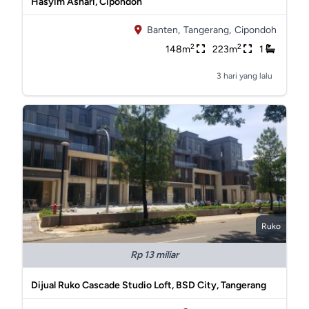
Hasyim Ashari, Cipondoh
Banten,
Tangerang,
Cipondoh
2
2
148m
223m
1
3 hari yang lalu
Ruko
Rp 13 miliar
Dijual Ruko Cascade Studio Loft, BSD City, Tangerang