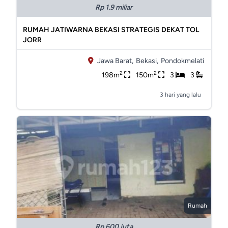
Rp 1.9 miliar
RUMAH JATIWARNA BEKASI STRATEGIS DEKAT TOL
JORR
Jawa Barat,
Bekasi,
Pondokmelati
2
2
198m
150m
3
3
3 hari yang lalu
Rumah
Rp 600 juta