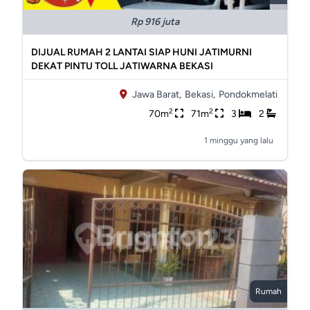
Rp 916 juta
DIJUAL RUMAH 2 LANTAI SIAP HUNI JATIMURNI
DEKAT PINTU TOLL JATIWARNA BEKASI
Jawa Barat,
Bekasi,
Pondokmelati
2
2
70m
71m
3
2
1 minggu yang lalu
Rumah