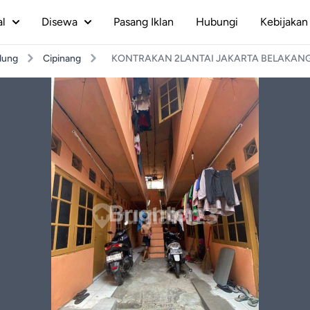
al
Disewa
Pasang Iklan
Hubungi
Kebijakan 
dung
Cipinang
KONTRAKAN 2LANTAI JAKARTA BELAKANG