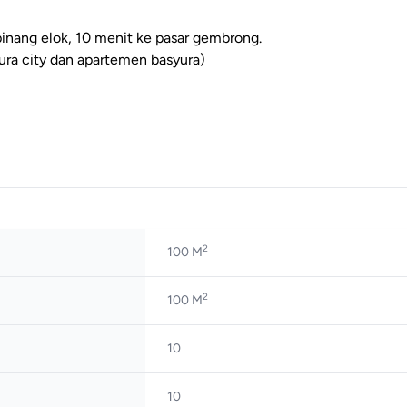
ipinang elok, 10 menit ke pasar gembrong.
ura city dan apartemen basyura)
2
100 M
2
100 M
10
10