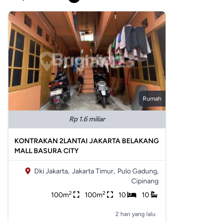
Rumah
Rp 1.6 miliar
KONTRAKAN 2LANTAI JAKARTA BELAKANG
MALL BASURA CITY
Dki Jakarta,
Jakarta Timur,
Pulo Gadung,
Cipinang
2
2
100m
100m
10
10
2 hari yang lalu