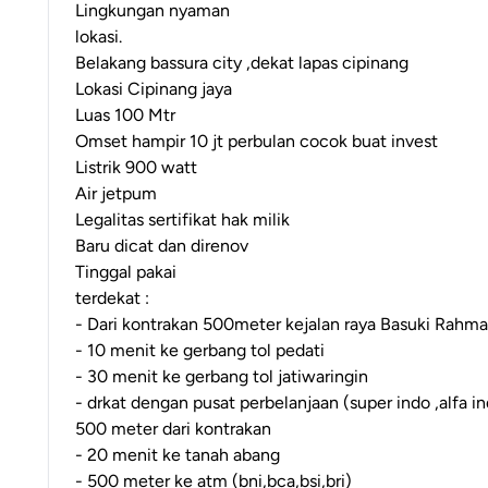
Lingkungan nyaman
lokasi.
Belakang bassura city ,dekat lapas cipinang
Lokasi Cipinang jaya
Luas 100 Mtr
Omset hampir 10 jt perbulan cocok buat invest
Listrik 900 watt
Air jetpum
Legalitas sertifikat hak milik
Baru dicat dan direnov
Tinggal pakai
terdekat :
- Dari kontrakan 500meter kejalan raya Basuki Rahma
- 10 menit ke gerbang tol pedati
- 30 menit ke gerbang tol jatiwaringin
- drkat dengan pusat perbelanjaan (super indo ,alfa i
500 meter dari kontrakan
- 20 menit ke tanah abang
- 500 meter ke atm (bni,bca,bsi,bri)