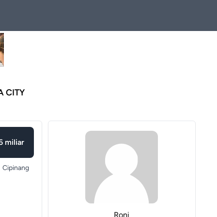
 CITY
6 miliar
Cipinang
Roni