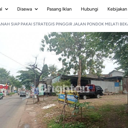
al
Disewa
Pasang Iklan
Hubungi
Kebijakan 
ANAH SIAP PAKAI STRATEGIS PINGGIR JALAN PONDOK MELATI BEK