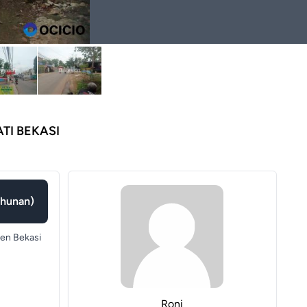
TI BEKASI
ahunan)
en Bekasi
Roni