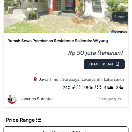
Rumah
Rumah Sewa Prambanan Residence Sailendra Wiyung
Rp 90 juta (tahunan)
LIHAT IKLAN
Jawa Timur,
Surabaya,
Lakarsantri,
Lakarsantri
2
2
240m
280m
4
3
Johanes Sutanto
3 hari yang lalu
Price Range