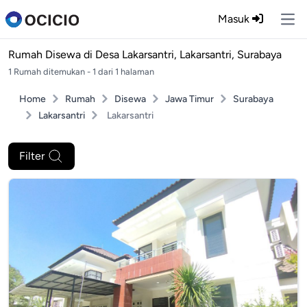
Masuk
Ope
Rumah Disewa di
Desa Lakarsantri, Lakarsantri, Surabaya
1 Rumah ditemukan - 1 dari 1 halaman
Home
Rumah
Disewa
Jawa Timur
Surabaya
Lakarsantri
Lakarsantri
Filter