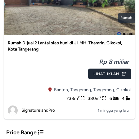
Rumah
Rumah Dijual 2 Lantai siap huni di Jl. MH. Thamrin, Cikokol,
Kota Tangerang
Rp 8 miliar
LIHAT IKLAN
Banten,
Tangerang,
Tangerang,
Cikokol
2
2
738m
380m
6
4
SignaturelandPro
1 minggu yang lalu
Price Range