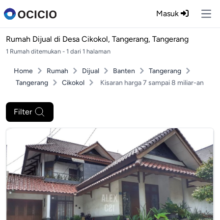
Masuk
Ope
Rumah Dijual di
Desa Cikokol, Tangerang, Tangerang
1 Rumah ditemukan - 1 dari 1 halaman
Home
Rumah
Dijual
Banten
Tangerang
Tangerang
Cikokol
Kisaran harga 7 sampai 8 miliar-an
Filter