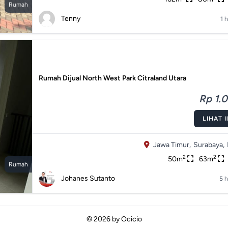
Rumah
Tenny
1 h
Rumah Dijual North West Park Citraland Utara
Rp 1.0
LIHAT 
Jawa Timur,
Surabaya,
2
2
50m
63m
Rumah
Johanes Sutanto
5 h
© 2026 by
Ocicio