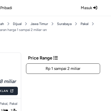
Pribadi
Masuk
ah
Dijual
Jawa Timur
Surabaya
Pakal
aran harga 1 sampai 2 miliar-an
Price Range
Rp 1 sampai 2 miliar
8 miliar
IKLAN
Pakal,
Pakal
3
2