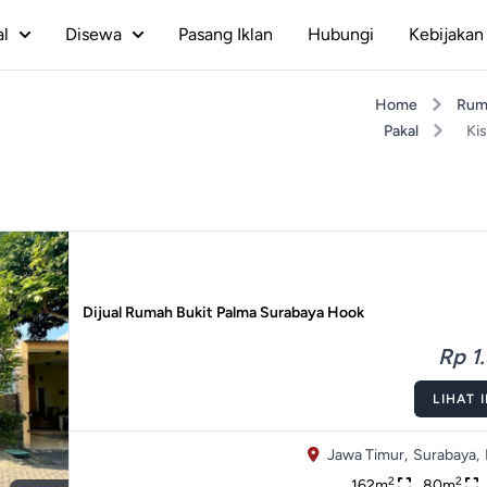
al
Disewa
Pasang Iklan
Hubungi
Kebijakan 
Home
Rum
Pakal
Kis
Dijual Rumah Bukit Palma Surabaya Hook
Rp 1.
LIHAT 
Jawa Timur,
Surabaya,
2
2
162m
80m