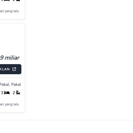
ari yang lalu
9 miliar
IKLAN
Pakal,
Pakal
3
2
ari yang lalu