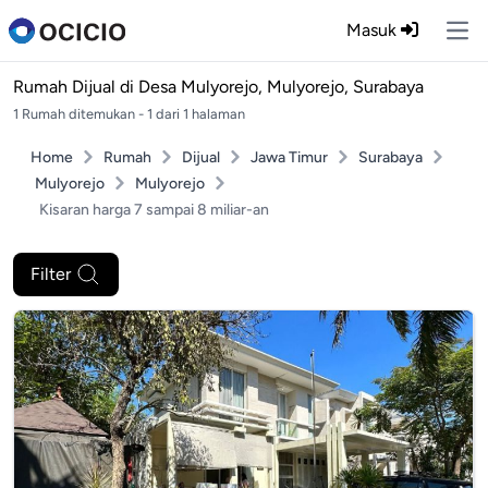
Masuk
Ope
Rumah Dijual di
Desa Mulyorejo, Mulyorejo, Surabaya
1 Rumah ditemukan - 1 dari 1 halaman
Home
Rumah
Dijual
Jawa Timur
Surabaya
Mulyorejo
Mulyorejo
Kisaran harga 7 sampai 8 miliar-an
Filter