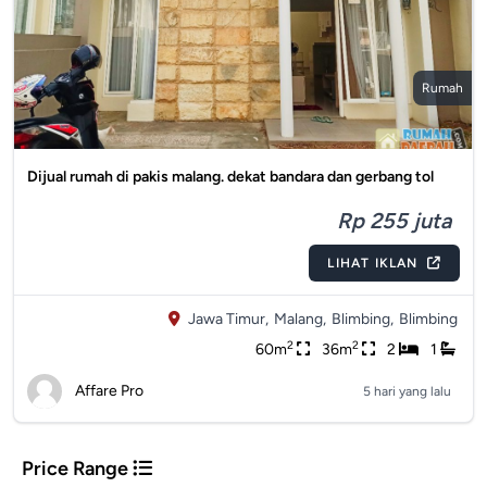
Rumah
Dijual rumah di pakis malang. dekat bandara dan gerbang tol
Rp 255 juta
LIHAT IKLAN
Jawa Timur,
Malang,
Blimbing,
Blimbing
2
2
60m
36m
2
1
Affare Pro
5 hari yang lalu
Price Range