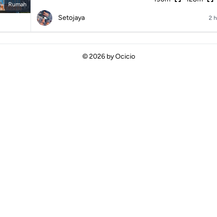
Rumah
Setojaya
2 h
© 2026 by
Ocicio