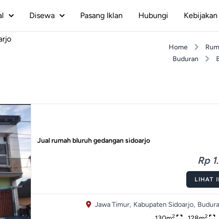
al
Disewa
Pasang Iklan
Hubungi
Kebijakan 
arjo
Home
Rum
Buduran
Jual rumah bluruh gedangan sidoarjo
Rp 1.
LIHAT 
Jawa Timur,
Kabupaten Sidoarjo,
Budura
2
2
130m
128m