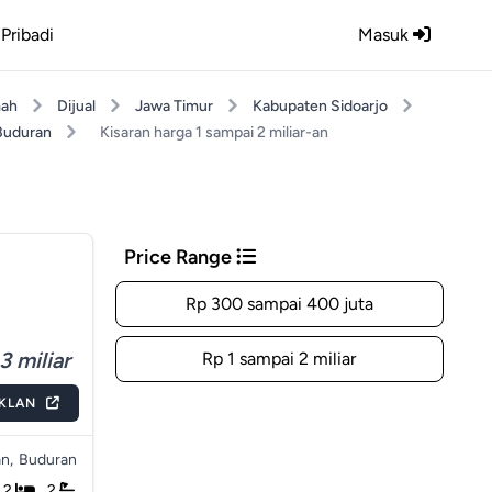
Pribadi
Masuk
ah
Dijual
Jawa Timur
Kabupaten Sidoarjo
Buduran
Kisaran harga 1 sampai 2 miliar-an
Price Range
Rp 300 sampai 400 juta
3 miliar
Rp 1 sampai 2 miliar
IKLAN
n,
Buduran
2
2