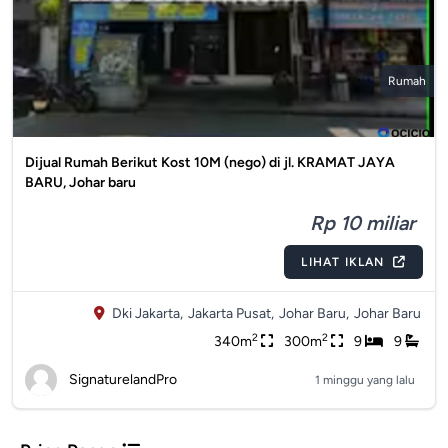
Rumah
Dijual Rumah Berikut Kost 10M (nego) di jl. KRAMAT JAYA
BARU, Johar baru
Rp 10 miliar
LIHAT IKLAN
Dki Jakarta,
Jakarta Pusat,
Johar Baru,
Johar Baru
2
2
340m
300m
9
9
SignaturelandPro
1 minggu yang lalu