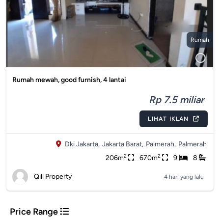
Rumah
Rumah mewah, good furnish, 4 lantai
Rp 7.5 miliar
LIHAT IKLAN
Dki Jakarta,
Jakarta Barat,
Palmerah,
Palmerah
2
2
206m
670m
9
8
Qill Property
4 hari yang lalu
Price Range