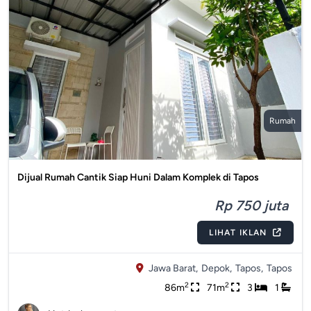
Rumah
Dijual Rumah Cantik Siap Huni Dalam Komplek di Tapos
Rp 750 juta
LIHAT IKLAN
Jawa Barat,
Depok,
Tapos,
Tapos
2
2
86m
71m
3
1