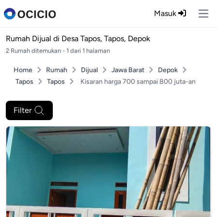
Masuk
Ope
Rumah Dijual di
Desa Tapos, Tapos, Depok
2 Rumah ditemukan - 1 dari 1 halaman
Home
Rumah
Dijual
Jawa Barat
Depok
Tapos
Tapos
Kisaran harga 700 sampai 800 juta-an
Filter