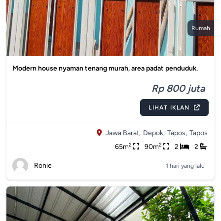
Rumah
Modern house nyaman tenang murah, area padat penduduk.
Rp 800 juta
LIHAT IKLAN
Jawa Barat,
Depok,
Tapos,
Tapos
2
2
65m
90m
2
2
Ronie
1 hari yang lalu