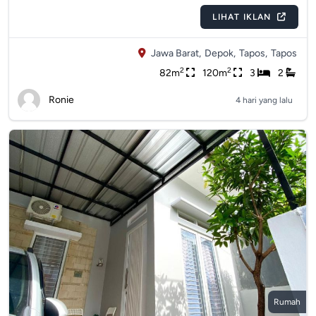
LIHAT IKLAN
Jawa Barat,
Depok,
Tapos,
Tapos
2
2
82m
120m
3
2
Ronie
4 hari yang lalu
Rumah