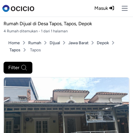
Masuk
Ope
Rumah Dijual di
Desa Tapos, Tapos, Depok
4 Rumah ditemukan - 1 dari 1 halaman
Home
Rumah
Dijual
Jawa Barat
Depok
Tapos
Tapos
Filter