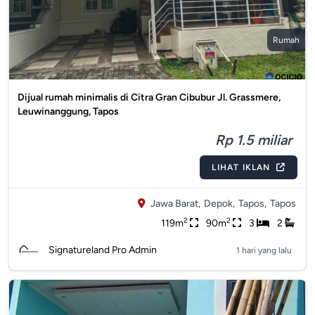
Rumah
Dijual rumah minimalis di Citra Gran Cibubur Jl. Grassmere,
Leuwinanggung, Tapos
Rp 1.5 miliar
LIHAT IKLAN
Jawa Barat,
Depok,
Tapos,
Tapos
2
2
119m
90m
3
2
Signatureland Pro Admin
1 hari yang lalu