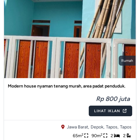
Rumah
Modern house nyaman tenang murah, area padat penduduk.
Rp 800 juta
LIHAT IKLAN
Jawa Barat,
Depok,
Tapos,
Tapos
2
2
65m
90m
2
2