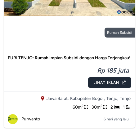
Rumah Subsidi
PURI TENJO: Rumah Impian Subsidi dengan Harga Terjangkau!
Rp 185 juta
LIHAT IKLAN
Jawa Barat,
Kabupaten Bogor,
Tenjo,
Tenjo
2
2
60m
30m
2
1
Purwanto
6 hari yang lalu