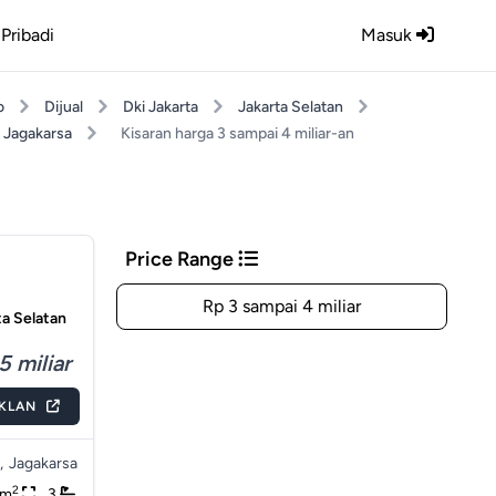
Pribadi
Masuk
o
Dijual
Dki Jakarta
Jakarta Selatan
Jagakarsa
Kisaran harga 3 sampai 4 miliar-an
Price Range
Rp 3 sampai 4 miliar
ta Selatan
5 miliar
IKLAN
,
Jagakarsa
2
0m
3