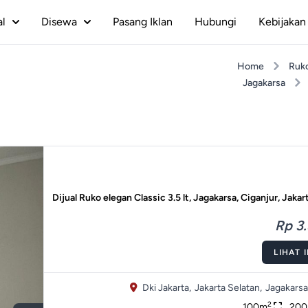
al
Disewa
Pasang Iklan
Hubungi
Kebijakan 
Home
Ruk
Jagakarsa
Dijual Ruko elegan Classic 3.5 lt, Jagakarsa, Ciganjur, Jakar
Rp 3.
LIHAT 
Dki Jakarta,
Jakarta Selatan,
Jagakarsa
2
100m
20