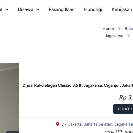
al
Disewa
Pasang Iklan
Hubungi
Kebijakan 
Home
Ruk
Jagakarsa
Dijual Ruko elegan Classic 3.5 lt, Jagakarsa, Ciganjur, Jakar
Rp 3.
LIHAT 
Dki Jakarta,
Jakarta Selatan,
Jagakarsa
2
100m
20