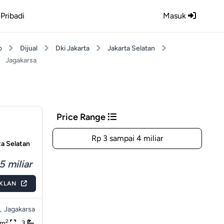
Pribadi
Masuk
o
Dijual
Dki Jakarta
Jakarta Selatan
Jagakarsa
Price Range
Rp 3 sampai 4 miliar
ta Selatan
5 miliar
IKLAN
,
Jagakarsa
2
0m
3