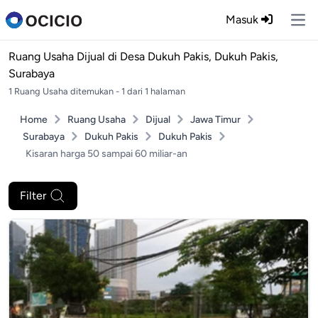
Masuk
Ope
Ruang Usaha Dijual di
Desa Dukuh Pakis, Dukuh Pakis,
Surabaya
1 Ruang Usaha ditemukan - 1 dari 1 halaman
Home
Ruang Usaha
Dijual
Jawa Timur
Surabaya
Dukuh Pakis
Dukuh Pakis
Kisaran harga 50 sampai 60 miliar-an
Filter