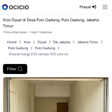
Masuk
Ope
Kios Dijual di
Desa Pulo Gadung, Pulo Gadung, Jakarta
Timur
1 Kios ditemukan - 1 dari 1 halaman
Home
Kios
Dijual
Dki Jakarta
Jakarta Timur
Pulo Gadung
Pulo Gadung
Kisaran harga 200 sampai 300 juta-an
Filter