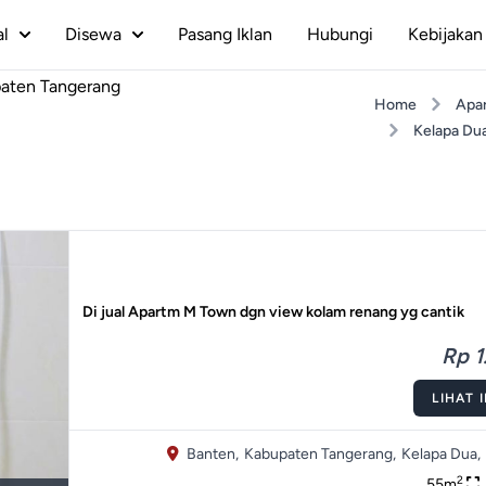
al
Disewa
Pasang Iklan
Hubungi
Kebijakan 
paten Tangerang
Home
Apa
Kelapa Du
Di jual Apartm M Town dgn view kolam renang yg cantik
Rp 1.
LIHAT 
Banten,
Kabupaten Tangerang,
Kelapa Dua,
2
55m