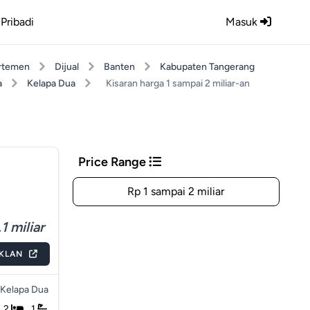
Pribadi
Masuk
rtemen
Dijual
Banten
Kabupaten Tangerang
a
Kelapa Dua
Kisaran harga 1 sampai 2 miliar-an
Price Range
Rp 1 sampai 2 miliar
1 miliar
IKLAN
Kelapa Dua
2
1